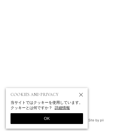
ABOUT
ニュース
ポートフォリオ
お問い合わせ
プロフィール
クライアント
テレビ・映画
IMPRESSUM
PRIVACY POLICY
COOKIES AND PRIVACY
当サイトではクッキーを使用しています。
クッキーとは何ですか？
詳細情報
ジャーナリスト、撮影コーディネーター、ドキュメンタリー映画監督
OK
© 2009-2026 by ソニア・ブラシュケ
Site by pii