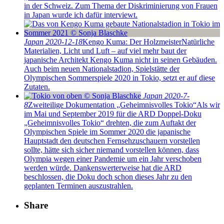
in der Schweiz. Zum Thema der Diskriminierung von Frauen
in Japan wurde ich dafür interviewt.
Japan
2020-12-18
Kengo Kuma: Der Holzmeister
Natürliche
Materialien, Licht und Luft – auf viel mehr baut der
japanische Architekt Kengo Kuma nicht in seinen Gebäuden.
Auch beim neuen Nationalstadion, Spielstätte der
Olympischen Sommerspiele 2020 in Tokio, setzt er auf diese
Zutaten.
Japan
2020-7-
8
Zweiteilige Dokumentation „Geheimnisvolles Tokio“
Als wir
im Mai und September 2019 für die ARD Doppel-Doku
„Geheimnisvolles Tokio“ drehten, die zum Auftakt der
Olympischen Spiele im Sommer 2020 die japanische
Hauptstadt den deutschen Fernsehzuschauern vorstellen
sollte, hätte sich sicher niemand vorstellen können, dass
Olympia wegen einer Pandemie um ein Jahr verschoben
werden würde. Dankenswerterweise hat die ARD
beschlossen, die Doku doch schon dieses Jahr zu den
geplanten Terminen auszustrahlen.
Share