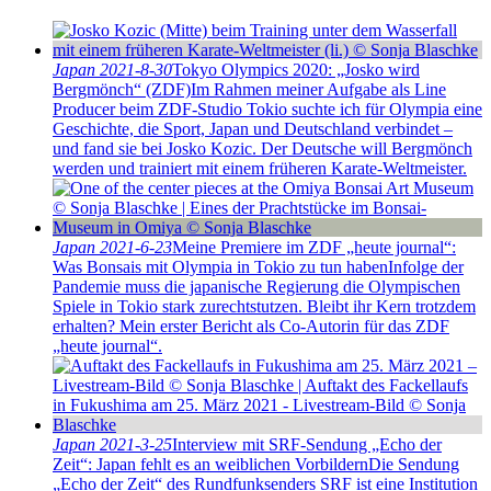
Japan
2021-8-30
Tokyo Olympics 2020: „Josko wird
Bergmönch“ (ZDF)
Im Rahmen meiner Aufgabe als Line
Producer beim ZDF-Studio Tokio suchte ich für Olympia eine
Geschichte, die Sport, Japan und Deutschland verbindet –
und fand sie bei Josko Kozic. Der Deutsche will Bergmönch
werden und trainiert mit einem früheren Karate-Weltmeister.
Japan
2021-6-23
Meine Premiere im ZDF „heute journal“:
Was Bonsais mit Olympia in Tokio zu tun haben
Infolge der
Pandemie muss die japanische Regierung die Olympischen
Spiele in Tokio stark zurechtstutzen. Bleibt ihr Kern trotzdem
erhalten? Mein erster Bericht als Co-Autorin für das ZDF
„heute journal“.
Japan
2021-3-25
Interview mit SRF-Sendung „Echo der
Zeit“: Japan fehlt es an weiblichen Vorbildern
Die Sendung
„Echo der Zeit“ des Rundfunksenders SRF ist eine Institution