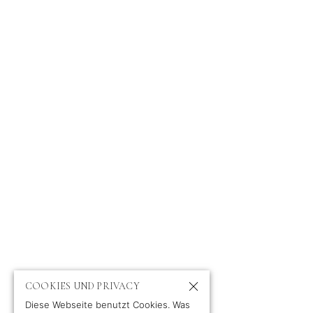
ABOUT
NEWS
PORTFOLIO
KONTAKT
PROFIL
KUNDEN
FILM & FERNSEHEN
IMPRESSUM
PRIVACY POLICY
COOKIES UND PRIVACY
Diese Webseite benutzt Cookies. Was